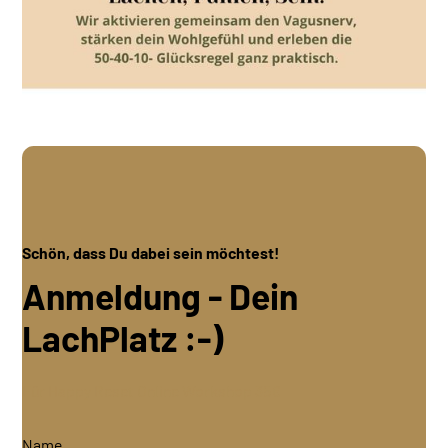
Schön, dass Du dabei sein möchtest!
Anmeldung - Dein
LachPlatz :-)
Für Happy Reset Online Workshop 35€
Name