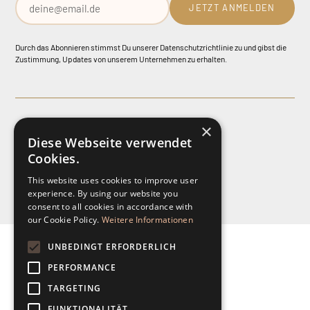
JETZT ANMELDEN
Durch das Abonnieren stimmst Du unserer Datenschutzrichtlinie zu und gibst die
Zustimmung, Updates von unserem Unternehmen zu erhalten.
×
©
2025
Betty Bach. Alle Rechte vorbehalten.
Diese Webseite verwendet
Datenschutzrichtlinie
Impressum
Cookies.
This website uses cookies to improve user
experience. By using our website you
consent to all cookies in accordance with
our Cookie Policy.
Weitere Informationen
UNBEDINGT ERFORDERLICH
PERFORMANCE
TARGETING
FUNKTIONALITÄT