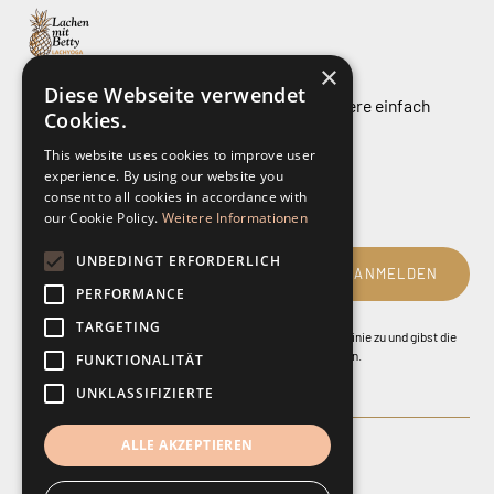
×
Diese Webseite verwendet
Bleibe gerne auf dem Laufenden und abonniere einfach
Cookies.
unseren kostenlosen LachLetter .
This website uses cookies to improve user
experience. By using our website you
consent to all cookies in accordance with
our Cookie Policy.
Weitere Informationen
E-MAIL*
UNBEDINGT ERFORDERLICH
JETZT ANMELDEN
PERFORMANCE
TARGETING
Durch das Abonnieren stimmst Du unserer Datenschutzrichtlinie zu und gibst die
Zustimmung, Updates von unserem Unternehmen zu erhalten.
FUNKTIONALITÄT
UNKLASSIFIZIERTE
ALLE AKZEPTIEREN
©
2025
Betty Bach. Alle Rechte vorbehalten.