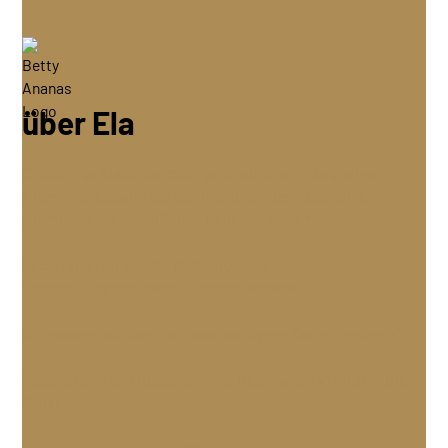
über Ela
Dreijährige Ausbildung zur ganzheitlichen integrativen
Atem-Therapeutin bei den Pionieren der integrativen
Atemtherapie Tilke Plateel Deur und Hans Mensink
Lachtrainerin nach Dr. Madan Kataria
Teacher-Trainerin nach Dr. Madan Kataria,
Ich coache nach der Methode von Byron Katie „The Work“
Moderatorin und Reporterin für Radio und TV (WDR, NDR,
CNN)