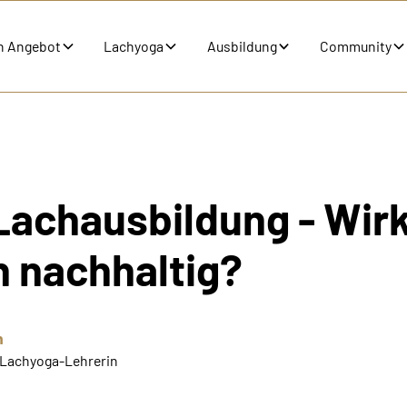
n Angebot
Lachyoga
Ausbildung
Community
Lachausbildung - Wir
h nachhaltig?
h
e Lachyoga-Lehrerin