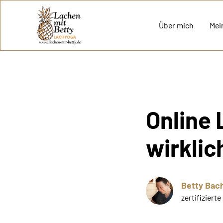
Über mich
Mei
Online 
wirklic
Betty Bac
zertifiziert