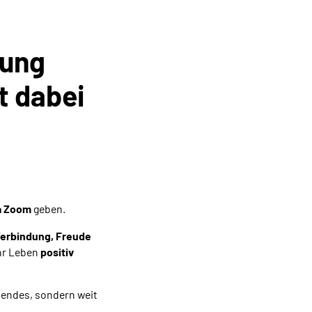
dung
lt dabei
a Zoom
geben.
erbindung, Freude
hr Leben
positiv
nendes, sondern weit